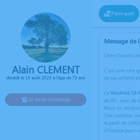
Faire-part
Message de l
Chère famille, c
Alain CLEMENT
C'est avec une 
de ses enfants e
décédé le 13 août 2023 à l'âge de 73 ans
Le
Vendredi 18
Je rends hommage
de 9h, suivi de 
Nous lui rendro
Une collation vo
A partir de 14h3
d'Olonne pour 