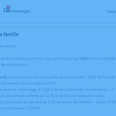
27
Part
Hommages
a famille
hers amis,
grande tristesse que nous vous annonçons qu’
Alain
nous a quittés
t de son épouse.
Août
, vous pourrez vous recueillir au fun
é
rarium - P
ô
le Techniqu
la fermeture du cercueil
à
10h30.
ns ensuite hommage à l’Eglise Notre-Dame de l'Assomption - 2, 
us sera ensuite offerte au 11 Rue de la Croix Blanche, Coëx.
0, nous nous dirigerons au Crématorium de Vendée - Sables d'Olo
une cérémonie
à
15h30.