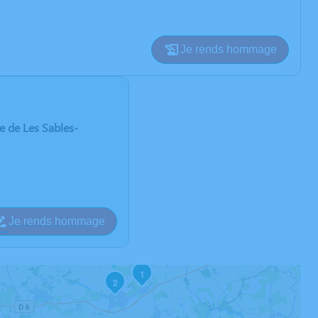
Je rends hommage
 de Les Sables-
Je rends hommage
1
2