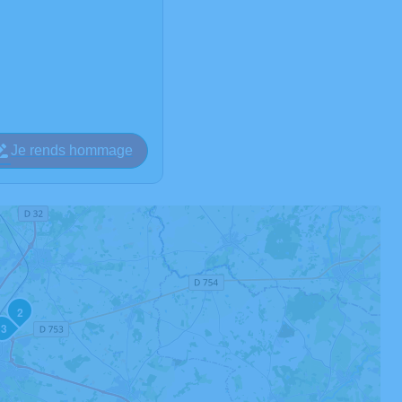
Je rends hommage
2
3