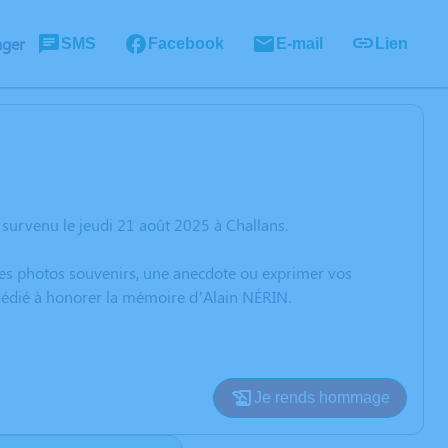
ager
SMS
Facebook
E-mail
Lien
survenu le jeudi 21 août 2025 à Challans.
 des photos souvenirs, une anecdote ou exprimer vos
 dédié à honorer la mémoire d’Alain NÉRIN.
Je rends hommage