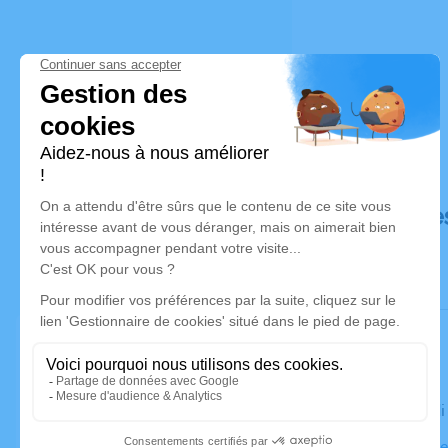
Déroulé de
Le vendred
Eglise Notr