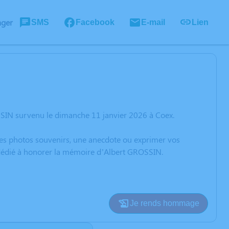
ager
SMS
Facebook
E-mail
Lien
SSIN survenu le dimanche 11 janvier 2026 à Coex.
 des photos souvenirs, une anecdote ou exprimer vos
n dédié à honorer la mémoire d’Albert GROSSIN.
Je rends hommage