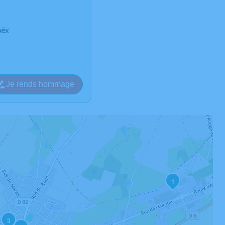
oëx
Je rends hommage
1
3