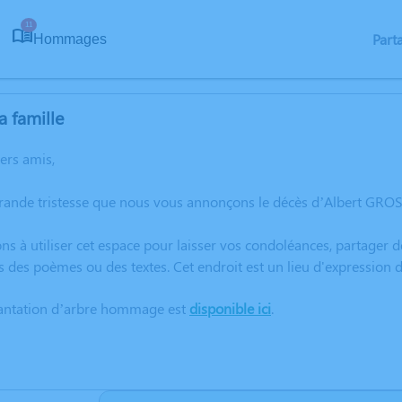
11
Part
Hommages
a famille
hers amis,
grande tristesse que nous vous annonçons le décès d’Albert GRO
ns à utiliser cet espace pour laisser vos condoléances, partager
s des poèmes ou des textes. Cet endroit est un lieu d'expressio
lantation d’arbre hommage est
disponible ici
.