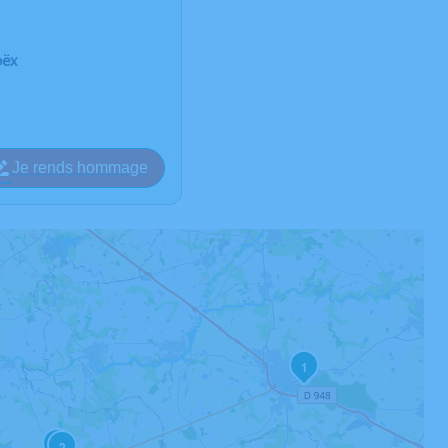
oëx
Je rends hommage
1
3
2