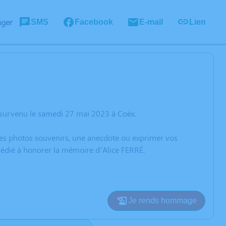
ager
SMS
Facebook
E-mail
Lien
 survenu le samedi 27 mai 2023 à Coëx.
 des photos souvenirs, une anecdote ou exprimer vos
 dédié à honorer la mémoire d’Alice FERRÉ.
Je rends hommage