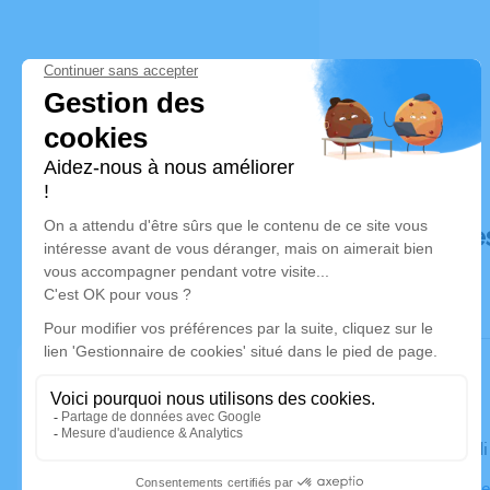
Déroulé de
Le mercred
Eglise Notr