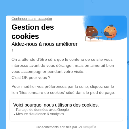
Déroulé de
Le mercred
Église, 85