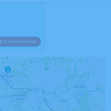
Je rends hommage
2