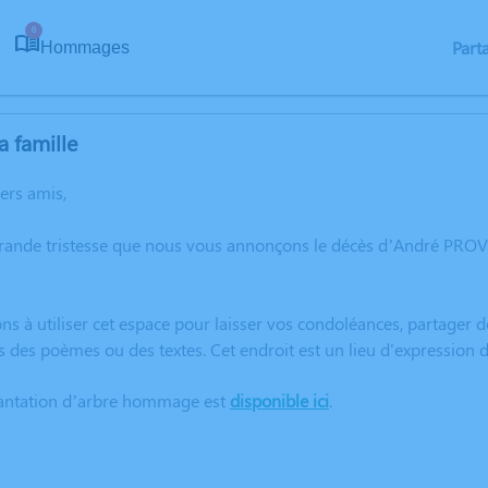
6
Part
Hommages
a famille
hers amis,
grande tristesse que nous vous annonçons le décès d’André PR
ns à utiliser cet espace pour laisser vos condoléances, partager
s des poèmes ou des textes. Cet endroit est un lieu d'expressi
lantation d’arbre hommage est
disponible ici
.