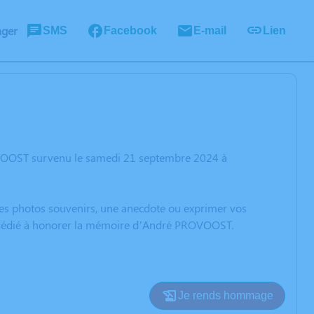
ager
SMS
Facebook
E-mail
Lien
OVOOST survenu le samedi 21 septembre 2024 à
 des photos souvenirs, une anecdote ou exprimer vos
on dédié à honorer la mémoire d’André PROVOOST.
Je rends hommage