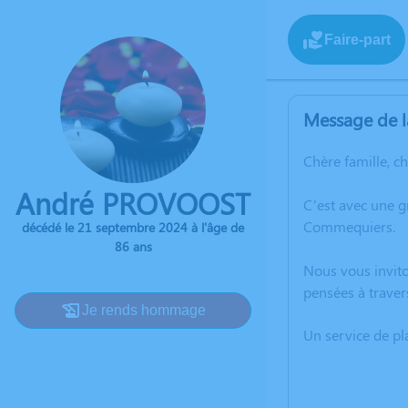
Faire-part
Message de l
Chère famille, c
André PROVOOST
C’est avec une 
Commequiers.
décédé le 21 septembre 2024 à l'âge de
86 ans
Nous vous invito
pensées à traver
Je rends hommage
Un service de p