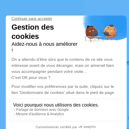
Déroulé de
Le lundi 13
Eglise Notr