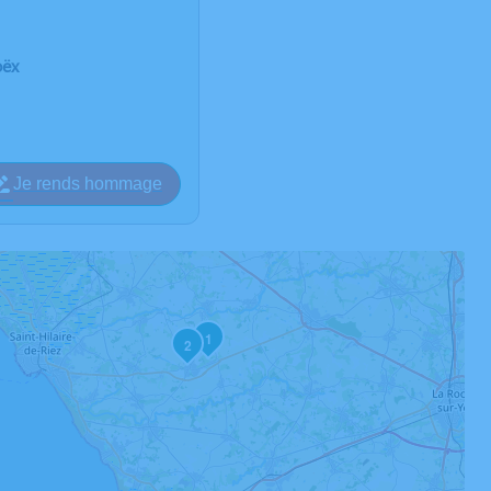
oëx
Je rends hommage
1
2