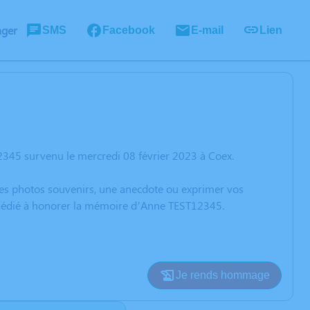
ager
SMS
Facebook
E-mail
Lien
345 survenu le mercredi 08 février 2023 à Coex.
 des photos souvenirs, une anecdote ou exprimer vos
n dédié à honorer la mémoire d’Anne TEST12345.
Je rends hommage