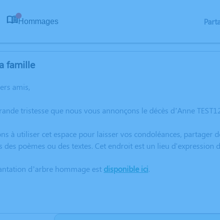
Part
Hommages
0
a famille
hers amis,
grande tristesse que nous vous annonçons le décès d’Anne TEST12
ns à utiliser cet espace pour laisser vos condoléances, partager
s des poèmes ou des textes. Cet endroit est un lieu d'expressio
lantation d’arbre hommage est
disponible ici
.