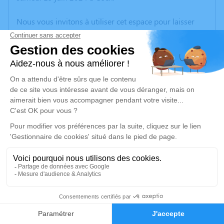
Nous vous invitons à utiliser cet espace pour laisser
vos condoléances, partager des photos souvenirs, une
anecdote ou exprimer vos pensées à travers des
poèmes ou des textes. Cet endroit est un lieu
d'expression dédié à honorer la mémoire d’Annette
HUOT.
Un service de plantation d’arbre hommage est
disponible ici
.
Je rends hommage
Cérémonie religieuse
jeudi 20 juin 2024 à 15h00
9
Eglise de La Chapelle Hermier
La Chapelle Hermier
Faire-part
Hommages
85220 La Chapelle Hermier