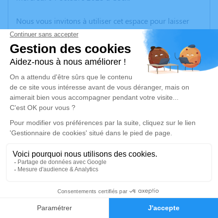
Nous vous invitons à utiliser cet espace pour laisser
vos condoléances, partager des photos souvenirs, une
anecdote ou exprimer vos pensées à travers des
poèmes ou des textes. Cet endroit est un lieu
d'expression dédié à honorer la mémoire d’Antoinette
RONDEAU.
Un service de plantation d’arbre hommage est
disponible ici
.
Je rends hommage
Cérémonie religieuse
samedi 07 octobre 2023 à 10h30
1
Eglise Notre-Dame de l'Assomption de Coëx
2, Rue du Val
Faire-part
Hommages
85220 Coëx