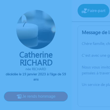
Faire-part
Message de l
Chère famille, c
Catherine
C’est avec une g
RICHARD
Nous vous invito
née RICHARD
pensées à traver
décédée le 19 janvier 2023 à l'âge de 59
ans
Un service de p
Je rends hommage