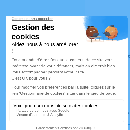
Déroulé de
Le samedi 
Église, 852