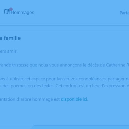
Part
Hommages
0
a famille
hers amis,
rande tristesse que nous vous annonçons le décès de Catherine 
ns à utiliser cet espace pour laisser vos condoléances, partager
s des poèmes ou des textes. Cet endroit est un lieu d'expressio
lantation d’arbre hommage est
disponible ici
.