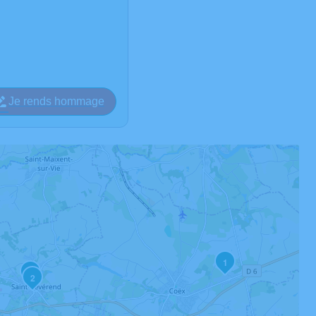
Je rends hommage
1
3
2