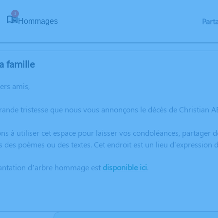
1
Part
Hommages
a famille
hers amis,
rande tristesse que nous vous annonçons le décès de Christian 
ns à utiliser cet espace pour laisser vos condoléances, partager
s des poèmes ou des textes. Cet endroit est un lieu d'expression
lantation d’arbre hommage est
disponible ici
.