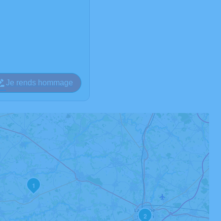
Je rends hommage
1
2