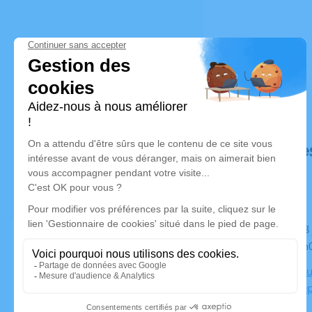
Déroulé de
Du lundi 23 janvier 2023 à 17h00 au mercredi 01 février
2023 à 19h
Chambre Fun
12 rue jose