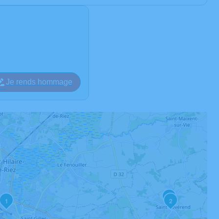
Je rends hommage
3
1
2