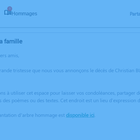
3
Part
Hommages
a famille
hers amis,
grande tristesse que nous vous annonçons le décès de Christian
ns à utiliser cet espace pour laisser vos condoléances, partager
s des poèmes ou des textes. Cet endroit est un lieu d'expressio
lantation d’arbre hommage est
disponible ici
.