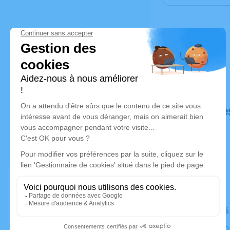
Déroulé de
Le mercred
Église, 852