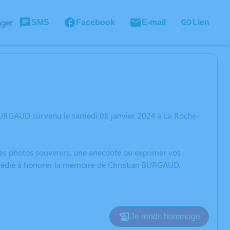
ager
SMS
Facebook
E-mail
Lien
 BURGAUD survenu le samedi 06 janvier 2024 à La Roche-
 des photos souvenirs, une anecdote ou exprimer vos
n dédié à honorer la mémoire de Christian BURGAUD.
Je rends hommage