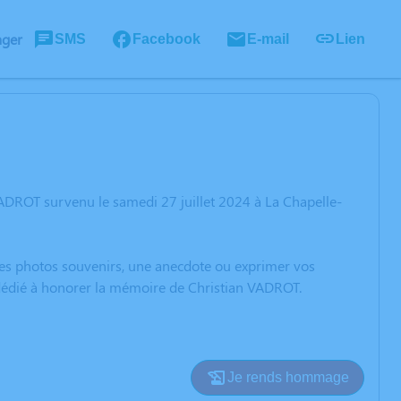
ager
SMS
Facebook
E-mail
Lien
ADROT survenu le samedi 27 juillet 2024 à La Chapelle-
 des photos souvenirs, une anecdote ou exprimer vos
 dédié à honorer la mémoire de Christian VADROT.
Je rends hommage