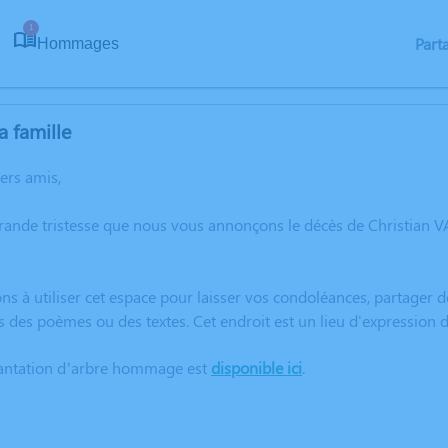
1
Part
Hommages
a famille
hers amis,
rande tristesse que nous vous annonçons le décès de Christian V
ns à utiliser cet espace pour laisser vos condoléances, partager
s des poèmes ou des textes. Cet endroit est un lieu d'expression
lantation d’arbre hommage est
disponible ici
.