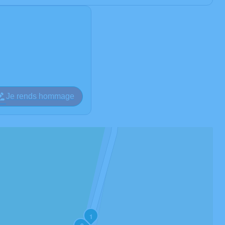
Je rends hommage
1