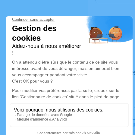
Déroulé de
Le jeudi 0
Crématorium
85300 Chal