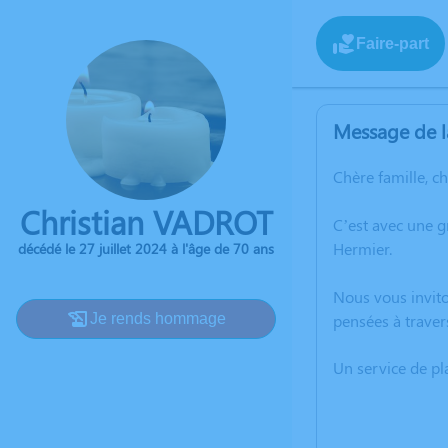
Faire-part
Message de l
Chère famille, c
Christian VADROT
C’est avec une g
Hermier.
décédé le 27 juillet 2024 à l'âge de 70 ans
Nous vous invito
Je rends hommage
pensées à traver
Un service de p