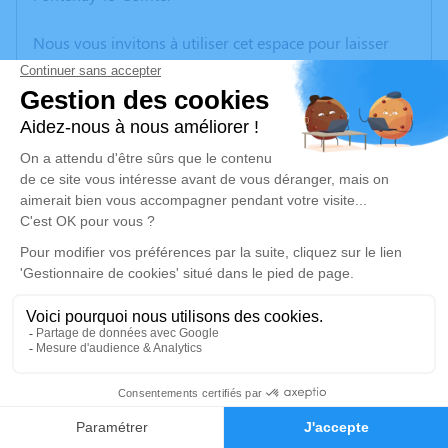
Nous vous invitons à utiliser cet espace pour laisser
vos condoléances, partager des photos souvenirs, une
anecdote ou exprimer vos pensées à travers des
poèmes ou des textes. Cet endroit est un lieu
d'expression dédié à honorer la mémoire de
Christophe FRUCHARD.
Un service de plantation d’arbre hommage est
disponible ici
.
Je rends hommage
Cérémonie civile
jeudi 18 janvier 2024 à 14h30
5
Cimetière de Coëx
85220 Coëx
Faire-part
Hommages