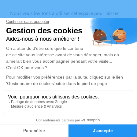
Nous vous invitons à utiliser cet espace pour laisser
vos condoléances, partager des photos souvenirs, une
anecdote ou exprimer vos pensées à travers des
poèmes ou des textes. Cet endroit est un lieu
d'expression dédié à honorer la mémoire de Claude
OLEJNIK.
Un service de plantation d’arbre hommage est
disponible ici
.
Je rends hommage
Cérémonie religieuse
mardi 21 mai 2024 à 10h30
2
Eglise Notre-Dame de l'Assomption de Coëx
2, Rue du Val
Faire-part
Hommages
85220 Coëx