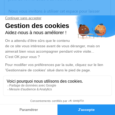
Nous vous invitons à utiliser cet espace pour laisser
vos condoléances, partager des photos souvenirs, une
anecdote ou exprimer vos pensées à travers des
poèmes ou des textes. Cet endroit est un lieu
d'expression dédié à honorer la mémoire de Damien
MANSUY.
Un service de plantation d’arbre hommage est
disponible ici
.
Je rends hommage
Cérémonie civile
mercredi 01 mars 2023 à 11h30
4
Crematorium d'Olonne sur Mer
85100 Olonne sur Mer
Faire-part
Hommages