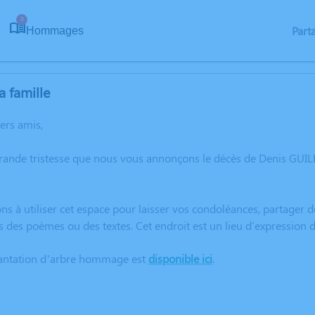
3
Part
Hommages
a famille
hers amis,
rande tristesse que nous vous annonçons le décès de Denis GUILB
ns à utiliser cet espace pour laisser vos condoléances, partager
s des poèmes ou des textes. Cet endroit est un lieu d'expressio
lantation d’arbre hommage est
disponible ici
.