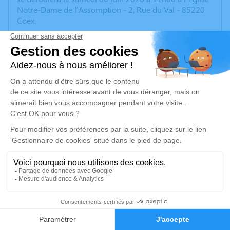
Notre-Dame de l'Assomption - 2, Rue du Val - 85220
Coëx.
Nous vous invitons à utiliser cet espace pour laisser
vos condoléances.
Un service de plantation d’arbre hommage est
disponible ici
.
Je rends hommage
Cérémonie religieuse
samedi 06 juin 2026 à 11h00
Eglise Notre-Dame de l'Assomption de Coëx
2, Rue du Val
85220 Coëx
10
Faire-part
Hommages
Je rends hommage