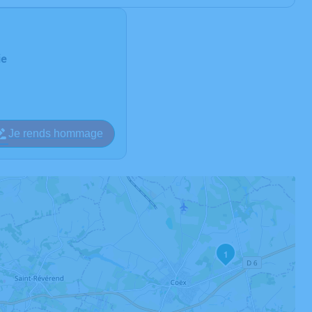
ie
Je rends hommage
1