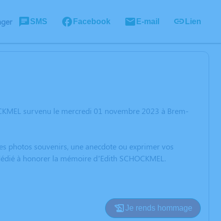
ager
SMS
Facebook
E-mail
Lien
HOCKMEL survenu le mercredi 01 novembre 2023 à Brem-
 des photos souvenirs, une anecdote ou exprimer vos
on dédié à honorer la mémoire d’Edith SCHOCKMEL.
Je rends hommage