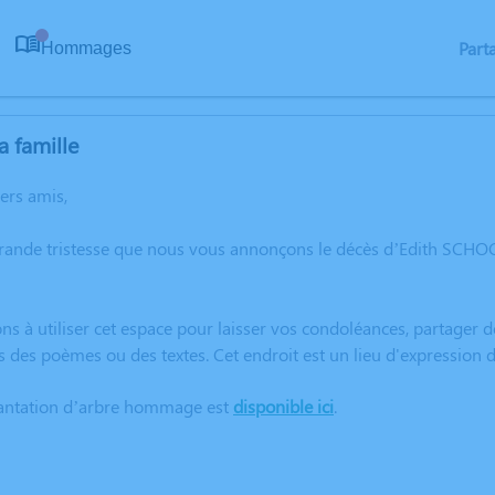
Part
Hommages
0
a famille
hers amis,
grande tristesse que nous vous annonçons le décès d’Edith SC
ns à utiliser cet espace pour laisser vos condoléances, partager
s des poèmes ou des textes. Cet endroit est un lieu d'expressi
lantation d’arbre hommage est
disponible ici
.