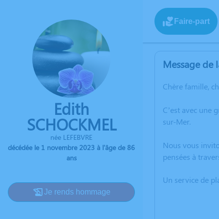
Faire-part
Message de l
Chère famille, c
Edith
C’est avec une 
SCHOCKMEL
sur-Mer.
née LEFEBVRE
Nous vous invito
décédée le 1 novembre 2023 à l'âge de 86
pensées à traver
ans
Un service de p
Je rends hommage