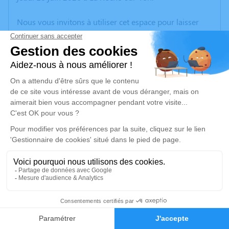
Nous vous invitons à utiliser cet espace pour laisser
vos condoléances, partager des photos souvenirs, une
anecdote ou exprimer vos pensées à travers des
poèmes ou des textes. Cet endroit est un lieu
d'expression dédié à honorer la mémoire de Éliane
PROUTEAU.
Un service de plantation d’arbre hommage est
disponible ici
.
Je rends hommage
Cérémonie religieuse
lundi 22 juin 2026 à 10h30
3
Eglise Notre-Dame de l'Assomption de Coëx
2, Rue du Val
Faire-part
Hommages
85220 Coëx