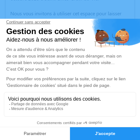
Nous vous invitons à utiliser cet espace pour laisser
vos condoléances, partager des photos souvenirs, une
anecdote ou exprimer vos pensées à travers des
poèmes ou des textes. Cet endroit est un lieu
d'expression dédié à honorer la mémoire de Francis
LIE.
Un service de plantation d’arbre hommage est
disponible ici
.
Je rends hommage
Cérémonie civile
Ce service se déroulera dans l'intimité familiale
3
Faire-part
Hommages
Je rends hommage