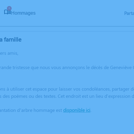
6
Part
Hommages
a famille
hers amis,
grande tristesse que nous vous annonçons le décès de Genevi
ns à utiliser cet espace pour laisser vos condoléances, partager
rs des poèmes ou des textes. Cet endroit est un lieu d'express
lantation d’arbre hommage est
disponible ici
.