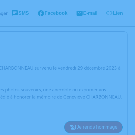
ager
SMS
Facebook
E-mail
Lien
ève CHARBONNEAU survenu le vendredi 29 décembre 2023 à
 des photos souvenirs, une anecdote ou exprimer vos
ion dédié à honorer la mémoire de Geneviève CHARBONNEAU.
Je rends hommage