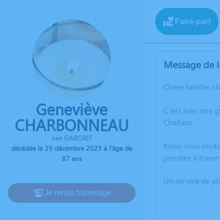
Faire-part
Message de l
Chère famille, c
Geneviève
C’est avec une 
CHARBONNEAU
Challans.
née GABORIT
Nous vous invito
décédée le 29 décembre 2023 à l'âge de
pensées à trave
87 ans
Un service de p
Je rends hommage