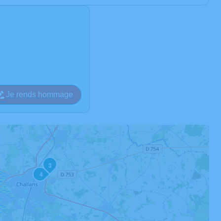
Je rends hommage
3
4