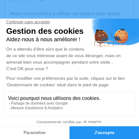
Nous vous invitons à utiliser cet espace pour laisser
vos condoléances, partager des photos souvenirs, une
anecdote ou exprimer vos pensées à travers des
poèmes ou des textes. Cet endroit est un lieu
d'expression dédié à honorer la mémoire de Gilles
ROY.
Un service de plantation d’arbre hommage est
disponible ici
.
Je rends hommage
Cérémonie civile
jeudi 19 juin 2025 à 13h30
3
Crématorium de Vendée de Les Sables d'Olonne
85100 Les Sables d'Olonne
Faire-part
Hommages