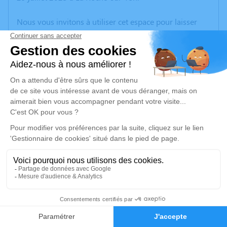
Nous vous invitons à utiliser cet espace pour laisser
vos condoléances, partager des photos souvenirs, une
anecdote ou exprimer vos pensées à travers des
poèmes ou des textes. Cet endroit est un lieu
d'expression dédié à honorer la mémoire de Guy
DUPÉ.
Un service de plantation d’arbre hommage est
disponible ici
.
Je rends hommage
Cérémonie religieuse
mercredi 02 août 2023 à 14h30
6
Église d'Apremont
85220 Apremont
Faire-part
Hommages