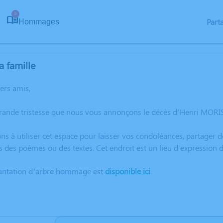
5
Part
Hommages
a famille
hers amis,
grande tristesse que nous vous annonçons le décès d’Henri MOR
ns à utiliser cet espace pour laisser vos condoléances, partager
s des poèmes ou des textes. Cet endroit est un lieu d'expressi
lantation d’arbre hommage est
disponible ici
.