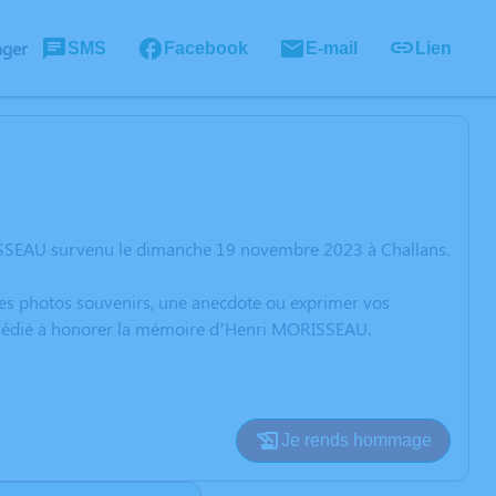
ager
SMS
Facebook
E-mail
Lien
ISSEAU survenu le dimanche 19 novembre 2023 à Challans.
 des photos souvenirs, une anecdote ou exprimer vos
on dédié à honorer la mémoire d’Henri MORISSEAU.
Je rends hommage