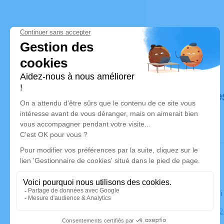
Déroulé de
Le vendred
Église, 8522