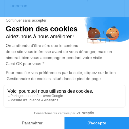
Ligneron.
Nous vous invitons à utiliser cet espace pour laisser
vos condoléances, partager des photos souvenirs, une
anecdote ou exprimer vos pensées à travers des
poèmes ou des textes. Cet endroit est un lieu
d'expression dédié à honorer la mémoire d’Henri
MARÉCHAUX.
Un service de plantation d’arbre hommage est
disponible ici
.
Je rends hommage
Cérémonie civile
1
jeudi 23 octobre 2025 à 13h30
Crématorium de Challans
Faire-part
Hommages
27 Chemin des Bretellières