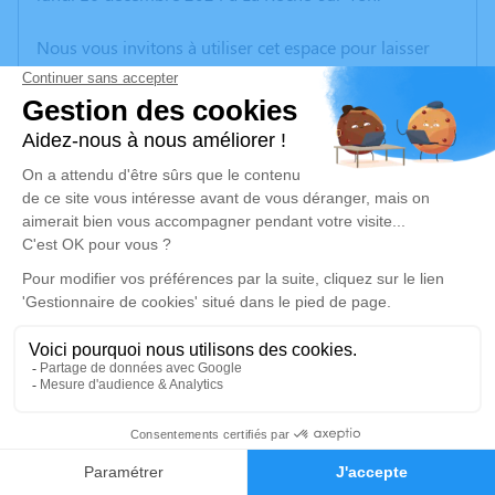
Nous vous invitons à utiliser cet espace pour laisser
vos condoléances, partager des photos souvenirs, une
anecdote ou exprimer vos pensées à travers des
poèmes ou des textes. Cet endroit est un lieu
d'expression dédié à honorer la mémoire d’Hervé
GUERINEAU.
Un service de plantation d’arbre hommage est
disponible ici
.
Je rends hommage
Cérémonie religieuse
mercredi 18 décembre 2024 à 14h30
3
Eglise de La Chapelle Hermier
La Chapelle Hermier
Faire-part
Hommages
85220 La Chapelle Hermier