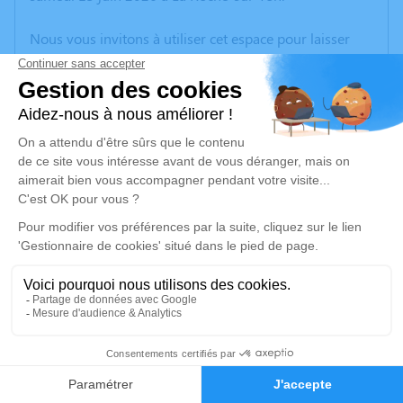
Nous vous invitons à utiliser cet espace pour laisser
vos condoléances, partager des photos souvenirs, une
anecdote ou exprimer vos pensées à travers des
poèmes ou des textes. Cet endroit est un lieu
d'expression dédié à honorer la mémoire de Jacqueline
PILLET.
Un service de plantation d’arbre hommage est
disponible ici
.
Je rends hommage
Cérémonie civile
mardi 16 juin 2026 à 15h30
2
Crématorium de Challans
27 Allée des Bretellières
Faire-part
Hommages
85300 Challans