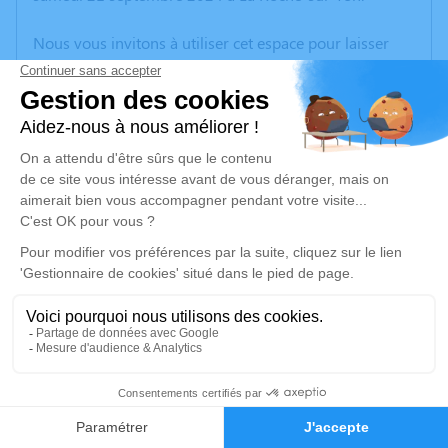
Nous vous invitons à utiliser cet espace pour laisser
vos condoléances, partager des photos souvenirs, une
anecdote ou exprimer vos pensées à travers des
poèmes ou des textes. Cet endroit est un lieu
d'expression dédié à honorer la mémoire de Jean-
Claude BRUNO.
Un service de plantation d’arbre hommage est
disponible ici
.
Je rends hommage
Cérémonie civile
vendredi 27 septembre 2024 à 11h00
2
Crématorium de Vendée - Sables d'Olonne de Les
Sables-d'Olonne
Faire-part
Hommages
Rue de la Petite Bardinière