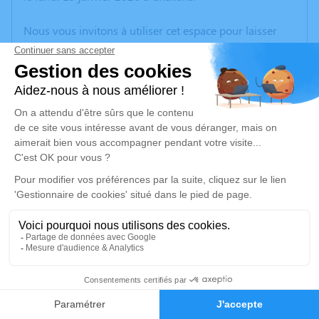
Nous vous invitons à utiliser cet espace pour laisser
vos condoléances, partager des photos souvenirs, une
anecdote ou exprimer vos pensées à travers des
poèmes ou des textes. Cet endroit est un lieu
d'expression dédié à honorer la mémoire de Jean-
Claude CHAILLOT.
Un service de plantation d’arbre hommage est
disponible ici
.
Je rends hommage
Cérémonie civile
Ce service se déroulera dans l'intimité familiale
5
Faire-part
Hommages
Je rends hommage