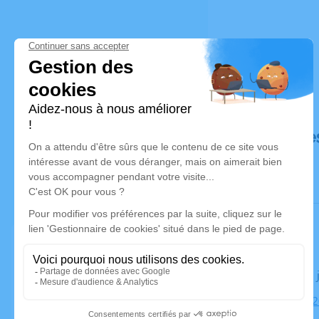
Déroulé de
Le lundi 13
Église, 852