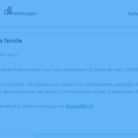
4
Part
Hommages
a famille
hers amis,
rande tristesse que nous vous annonçons le décès de Jean JOUBER
ns à utiliser cet espace pour laisser vos condoléances, partager
s des poèmes ou des textes. Cet endroit est un lieu d'expressio
lantation d’arbre hommage est
disponible ici
.