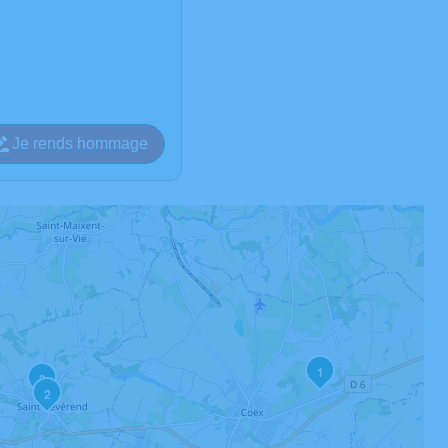
Je rends hommage
1
3
2