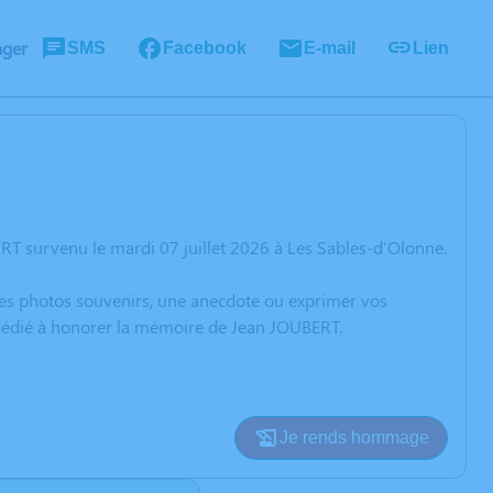
ager
SMS
Facebook
E-mail
Lien
T survenu le mardi 07 juillet 2026 à Les Sables-d'Olonne.
 des photos souvenirs, une anecdote ou exprimer vos
n dédié à honorer la mémoire de Jean JOUBERT.
Je rends hommage