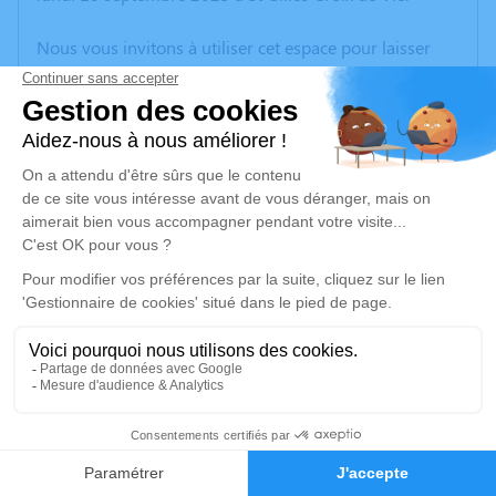
Nous vous invitons à utiliser cet espace pour laisser
vos condoléances, partager des photos souvenirs, une
anecdote ou exprimer vos pensées à travers des
poèmes ou des textes. Cet endroit est un lieu
d'expression dédié à honorer la mémoire de Jean-Paul
FAVREAU.
Un service de plantation d’arbre hommage est
disponible ici
.
Je rends hommage
Cérémonie religieuse
jeudi 21 septembre 2023 à 10h30
7
Église de Maché
85190 Maché
Faire-part
Hommages