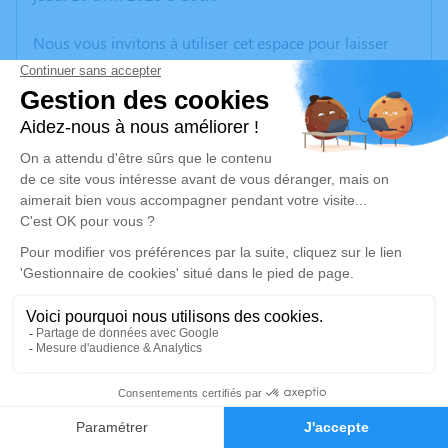
Nous vous invitons à utiliser cet espace pour laisser
vos condoléances, partager des photos souvenirs, une
anecdote ou exprimer vos pensées à travers des
poèmes ou des textes. Cet endroit est un lieu
d'expression dédié à honorer la mémoire de Jean-Yves
KUBIAK.
Un service de plantation d’arbre hommage est
disponible ici
.
Je rends hommage
Cérémonie civile
mardi 15 avril 2025 à 13h30
2
Crématorium de Vendée de Les Sables d'Olonne
85100 Les Sables d'Olonne
Faire-part
Hommages