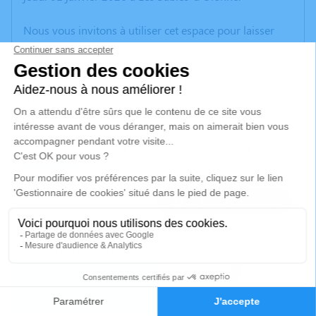
Nous vous invitons à utiliser cet espace pour laisser
vos condoléances, partager des photos souvenirs, une
anecdote ou exprimer vos pensées à travers des
poèmes ou des textes. Cet endroit est un lieu
d'expression dédié à honorer la mémoire de Joseph
FERNANDES.
Un service de plantation d’arbre hommage est
disponible ici
.
Je rends hommage
Cérémonie civile
samedi 10 janvier 2026 à 15h30
1
Crématorium de Challans
27 Chemin des Bretellières
Faire-part
Hommages
85300 Challans