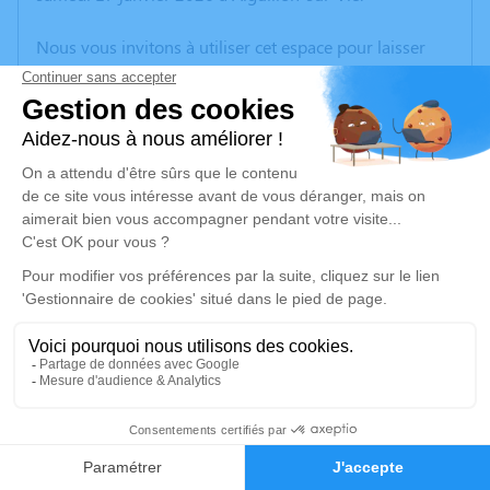
Nous vous invitons à utiliser cet espace pour laisser
vos condoléances, partager des photos souvenirs, une
anecdote ou exprimer vos pensées à travers des
poèmes ou des textes. Cet endroit est un lieu
d'expression dédié à honorer la mémoire de Lucienne
GRONDIN.
Un service de plantation d’arbre hommage est
disponible ici
.
Je rends hommage
Cérémonie religieuse
mardi 20 janvier 2026 à 14h30
2
Église de l'Aiguillon-sur-Vie
85220 l'Aiguillon-sur-Vie
Faire-part
Hommages