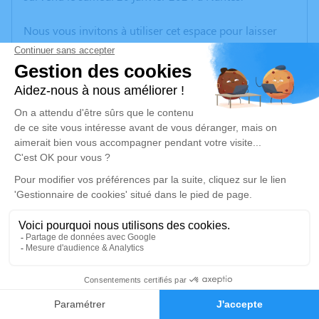
Nous vous invitons à utiliser cet espace pour laisser
vos condoléances, partager des photos souvenirs, une
anecdote ou exprimer vos pensées à travers des
poèmes ou des textes. Cet endroit est un lieu
d'expression dédié à honorer la mémoire de Madeleine
SCODELLERO.
Un service de plantation d’arbre hommage est
disponible ici
.
Je rends hommage
Cérémonie civile
jeudi 01 février 2024 à 13h30
4
Crématorium de Vendée - Sables d'Olonne de Les
Sables-d'Olonne
Faire-part
Hommages
Rue de la Petite Bardinière