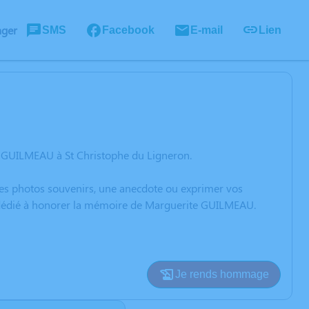
ager
SMS
Facebook
E-mail
Lien
e GUILMEAU à St Christophe du Ligneron.
 des photos souvenirs, une anecdote ou exprimer vos
on dédié à honorer la mémoire de Marguerite GUILMEAU.
Je rends hommage