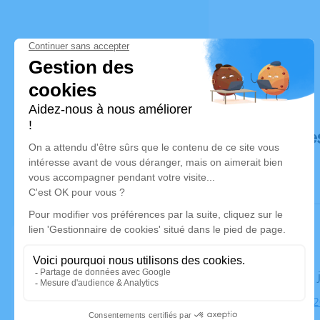
Déroulé de
Le lundi 03
Église, 852