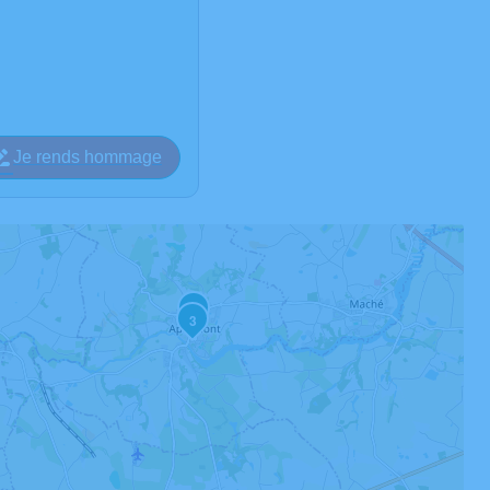
Je rends hommage
2
3