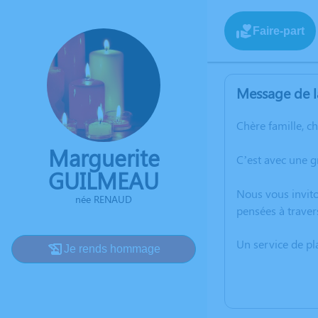
Faire-part
Message de l
Chère famille, c
Marguerite
C’est avec une 
GUILMEAU
Nous vous invito
née RENAUD
pensées à traver
Un service de p
Je rends hommage