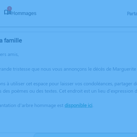
1
Part
Hommages
a famille
hers amis,
grande tristesse que nous vous annonçons le décès de Marguerit
ns à utiliser cet espace pour laisser vos condoléances, partager
s des poèmes ou des textes. Cet endroit est un lieu d'expressi
lantation d’arbre hommage est
disponible ici
.