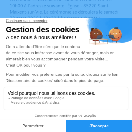
10h00 à l’adresse suivante : Église - 85220 Saint-
Maixent-sur-Vie. La cérémonie se déroulera le samedi
28 mars 2026 à 13h30 à l’adresse suivante :
Crématorium de Challans - 27 Chemin des Bretellières
- 85300 Challans.
Nous vous invitons à utiliser cet espace pour laisser
vos condoléances, partager des photos souvenirs, une
anecdote ou exprimer vos pensées à travers des
poèmes ou des textes. Cet endroit est un lieu
d'expression dédié à honorer la mémoire de Marie-
France GRAIRE.
Je rends hommage
Cérémonie civile
samedi 28 mars 2026 à 13h30
3
Crématorium de Challans
Faire-part
Hommages
27 Chemin des Bretellières