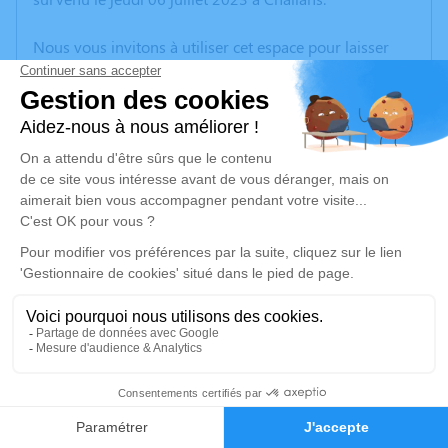
Nous vous invitons à utiliser cet espace pour laisser
vos condoléances, partager des photos souvenirs, une
anecdote ou exprimer vos pensées à travers des
poèmes ou des textes. Cet endroit est un lieu
d'expression dédié à honorer la mémoire de Marie-
Germaine VOISIN.
Un service de plantation d’arbre hommage est
disponible ici
.
Je rends hommage
Cérémonie civile
mercredi 12 juillet 2023 à 13h30
1
Crematorium d'Olonne sur Mer
85100 Olonne sur Mer
Faire-part
Hommages