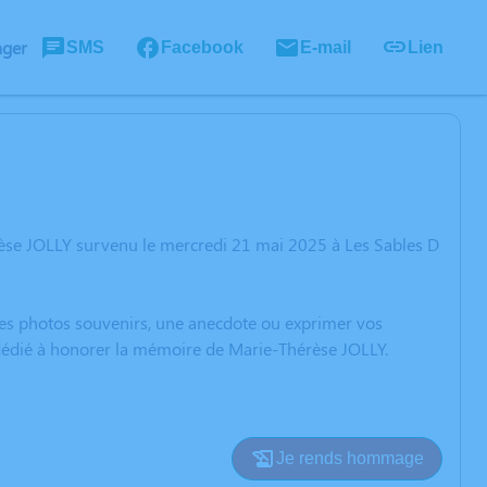
ager
SMS
Facebook
E-mail
Lien
èse JOLLY survenu le mercredi 21 mai 2025 à Les Sables D
 des photos souvenirs, une anecdote ou exprimer vos
 dédié à honorer la mémoire de Marie-Thérèse JOLLY.
Je rends hommage