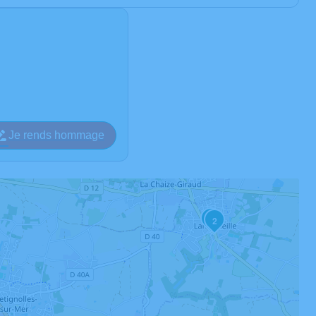
Je rends hommage
3
2