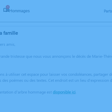
4
Part
Hommages
a famille
hers amis,
grande tristesse que nous vous annonçons le décès de Marie-Thér
ns à utiliser cet espace pour laisser vos condoléances, partager
s des poèmes ou des textes. Cet endroit est un lieu d'expression
lantation d’arbre hommage est
disponible ici
.