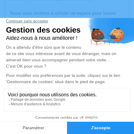
Nous vous invitons à utiliser cet espace pour laisser
vos condoléances, partager des photos souvenirs, une
anecdote ou exprimer vos pensées à travers des
poèmes ou des textes. Cet endroit est un lieu
d'expression dédié à honorer la mémoire de Martine
FERDINAND.
Un service de plantation d’arbre hommage est
disponible ici
.
Je rends hommage
Cérémonie civile
lundi 01 décembre 2025 à 13h30
3
Crématorium de Vendée d'Olonne sur Mer
Rue de la Petite Bardinière
Faire-part
Hommages
85340 Olonne sur Mer