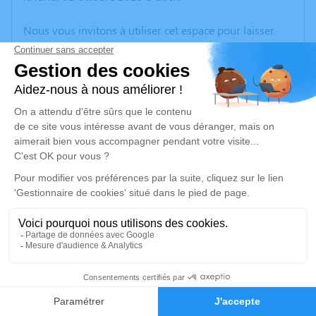
Nous vous invitons à utiliser cet espace pour laisser
vos condoléances, partager des photos souvenirs, une
anecdote ou exprimer vos pensées à travers des
poèmes ou des textes. Cet endroit est un lieu
d'expression dédié à honorer la mémoire de Maurice
SCHONBERG.
Un service de plantation d’arbre hommage est
disponible ici
.
Je rends hommage
Cérémonie religieuse
vendredi 06 octobre 2023 à 14h30
3
Église Sainte Marthe des Quatre Chemins de
Pantin
Faire-part
Hommages
118, Avenue Jean Jaures