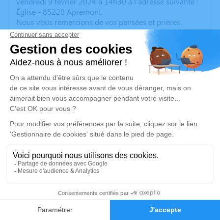
vendredi 9 février 2024 à 14h30 à l'adresse suivante :
Église - 85220 Apremont.
Nous vous remercions de vos pensées et prières.
Un service de plantation d’arbre hommage est
disponible ici
.
Je rends hommage
Cérémonie religieuse
vendredi 09 février 2024 à 14h30
Église d'Apremont
85220 Apremont
Je rends hommage
21
Déroulé des obsèques
Faire-part
Hommages