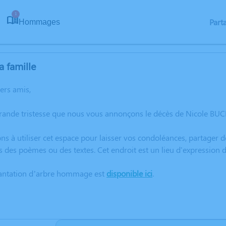
1
Part
Hommages
a famille
hers amis,
grande tristesse que nous vous annonçons le décès de Nicole BUC
ns à utiliser cet espace pour laisser vos condoléances, partager
s des poèmes ou des textes. Cet endroit est un lieu d'expressio
lantation d’arbre hommage est
disponible ici
.