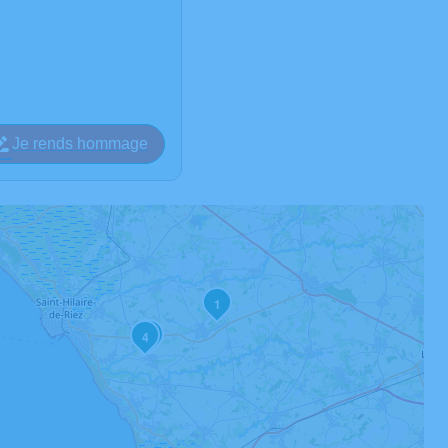
Je rends hommage
1
2
4