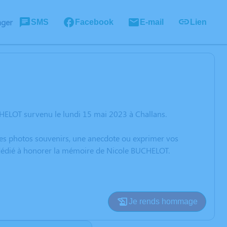
ager
SMS
Facebook
E-mail
Lien
HELOT survenu le lundi 15 mai 2023 à Challans.
 des photos souvenirs, une anecdote ou exprimer vos
n dédié à honorer la mémoire de Nicole BUCHELOT.
Je rends hommage