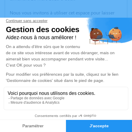
Nous vous invitons à utiliser cet espace pour laisser
vos condoléances, partager des photos souvenirs, une
anecdote ou exprimer vos pensées à travers des
poèmes ou des textes. Cet endroit est un lieu
d'expression dédié à honorer la mémoire de Pascal
CONNETABLE.
Un service de plantation d’arbre hommage est
disponible ici
.
Je rends hommage
Cérémonie religieuse
vendredi 31 mars 2023 à 15h00
6
Église Sainte Croix de Saint-Gilles-Croix-de-Vie
Place Kergoustin
Faire-part
Hommages
85800 Saint-Gilles-Croix-de-Vie