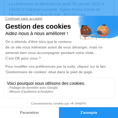
La cérémonie se déroulera le jeudi 09 janvier 2025 à
14h30 à l'adresse suivante : Eglise Notre-Dame de
l'Assomption - 2, Rue du Val - 85220 Coëx.
Le jeudi 9 janvier, la famille souhaiterait se retrouver
dans l'intimité au funérarium à compter de 11h30.
La crémation ainsi que le dépôt de l'urne au cimetière
de Coex se dérouleront dans la strice intimité familiale,
le vendredi 10 janvier.
Cet espace privé est destiné à recueillir vos
condoléances ou le souvenir d’un moment passé.
2
Faire-part
Hommages