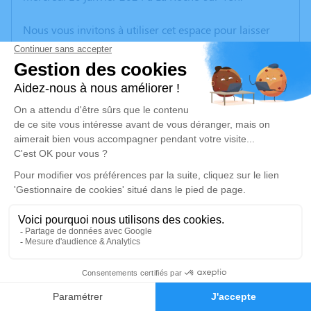
Nous vous invitons à utiliser cet espace pour laisser
vos condoléances, partager des photos souvenirs, une
anecdote ou exprimer vos pensées à travers des
poèmes ou des textes. Cet endroit est un lieu
d'expression dédié à honorer la mémoire de Paul
GIRAUD.
Un service de plantation d’arbre hommage est
disponible ici
.
Je rends hommage
Cérémonie religieuse
samedi 13 janvier 2024 à 10h30
1
Église de l'Aiguillon-sur-Vie
85220 l'Aiguillon-sur-Vie
Faire-part
Hommages