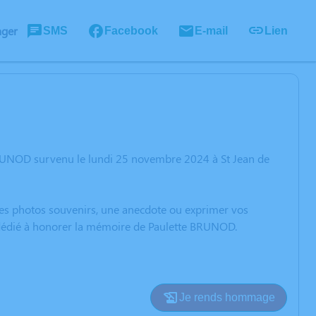
ager
SMS
Facebook
E-mail
Lien
BRUNOD survenu le lundi 25 novembre 2024 à St Jean de
 des photos souvenirs, une anecdote ou exprimer vos
n dédié à honorer la mémoire de Paulette BRUNOD.
Je rends hommage