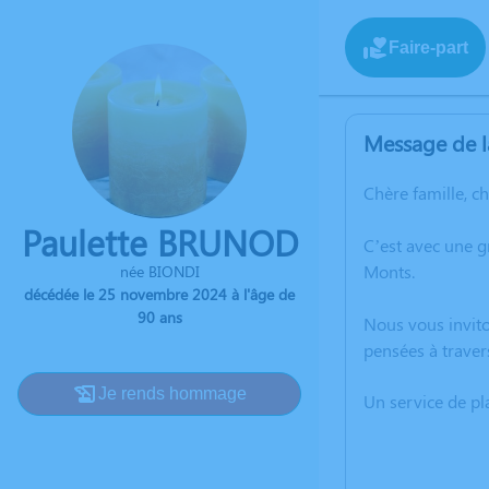
Faire-part
Message de l
Chère famille, c
Paulette BRUNOD
C’est avec une 
Monts.
née BIONDI
décédée le 25 novembre 2024 à l'âge de
90 ans
Nous vous invito
pensées à traver
Je rends hommage
Un service de p