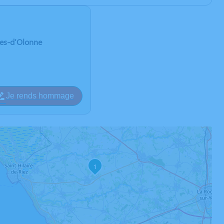
les-d'Olonne
Je rends hommage
1