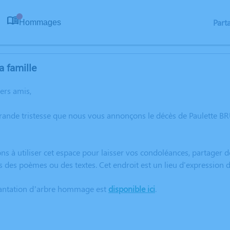
Part
Hommages
0
a famille
hers amis,
grande tristesse que nous vous annonçons le décès de Paulette 
ns à utiliser cet espace pour laisser vos condoléances, partager
s des poèmes ou des textes. Cet endroit est un lieu d'expressio
lantation d’arbre hommage est
disponible ici
.