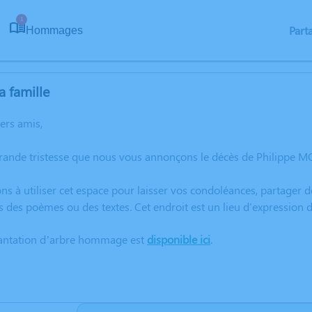
1
Part
Hommages
a famille
hers amis,
grande tristesse que nous vous annonçons le décès de Philippe 
ns à utiliser cet espace pour laisser vos condoléances, partager
s des poèmes ou des textes. Cet endroit est un lieu d'expressio
lantation d’arbre hommage est
disponible ici
.