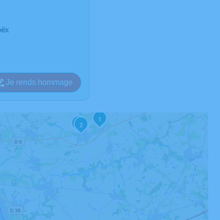
oëx
Je rends hommage
1
4
2