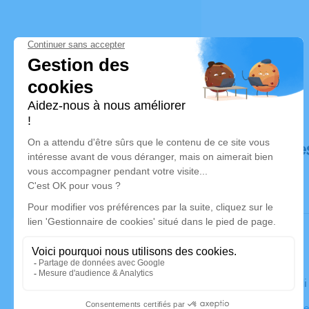
Déroulé de
Le vendred
Eglise Notr