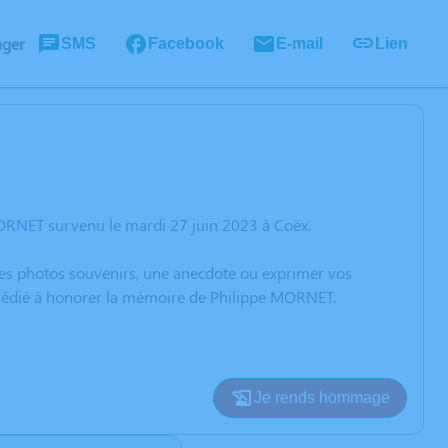
ager
SMS
Facebook
E-mail
Lien
MORNET survenu le mardi 27 juin 2023 à Coëx.
 des photos souvenirs, une anecdote ou exprimer vos
n dédié à honorer la mémoire de Philippe MORNET.
Je rends hommage