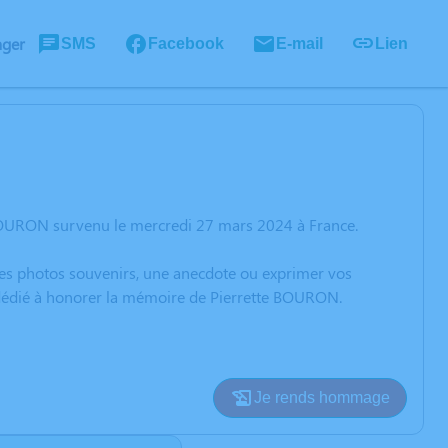
ager
SMS
Facebook
E-mail
Lien
 BOURON survenu le mercredi 27 mars 2024 à France.
 des photos souvenirs, une anecdote ou exprimer vos
n dédié à honorer la mémoire de Pierrette BOURON.
Je rends hommage