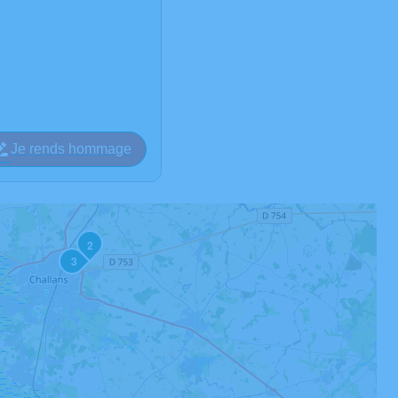
Je rends hommage
2
3