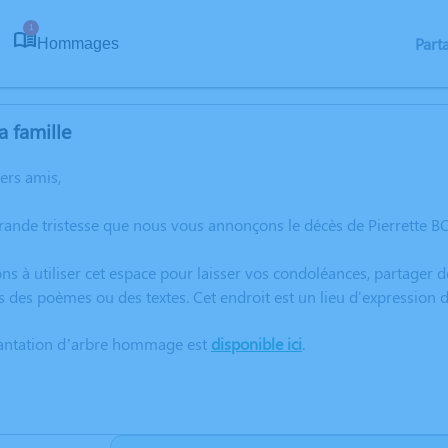
1
Part
Hommages
a famille
hers amis,
grande tristesse que nous vous annonçons le décès de Pierrette
ns à utiliser cet espace pour laisser vos condoléances, partager
s des poèmes ou des textes. Cet endroit est un lieu d'expressio
lantation d’arbre hommage est
disponible ici
.