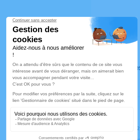
Déroulé de
Le mardi 0
Crématorium