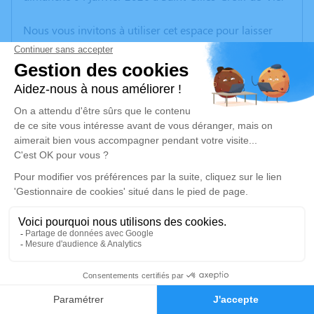
Nous vous invitons à utiliser cet espace pour laisser
vos condoléances, partager des photos souvenirs, une
anecdote ou exprimer vos pensées à travers des
poèmes ou des textes. Cet endroit est un lieu
d'expression dédié à honorer la mémoire de Robert
BOURCIER.
Un service de plantation d’arbre hommage est
disponible ici
.
Je rends hommage
Cérémonie religieuse
jeudi 08 janvier 2026 à 10h30
2
Église de Saint-Révérend
85220 Saint-Révérend
Faire-part
Hommages